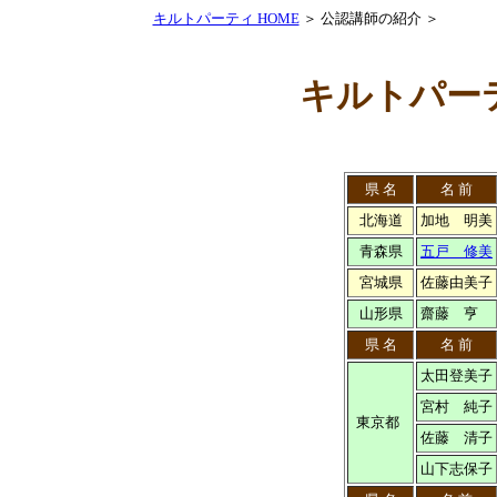
キルトパーティ HOME
＞ 公認講師の紹介 ＞
キルトパー
県 名
名 前
北海道
加地 明美
青森県
五戸 修美
宮城県
佐藤由美子
山形県
齋藤 亨
県 名
名 前
太田登美子
宮村 純子
東京都
佐藤 清子
山下志保子