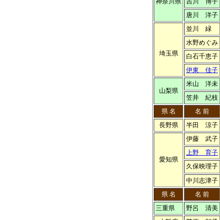
神奈川県
吉川 博子
唐川 洋子
並川 緑
水野めぐみ
埼玉県
白石千恵子
伊東 佳子
米山 洋未
山梨県
笠井 紀枝
県 名
名 前
長野県
半田 涼子
伊藤 武子
上野 育子
愛知県
久保映理子
中川志津子
県 名
名 前
三重県
野呂 清美