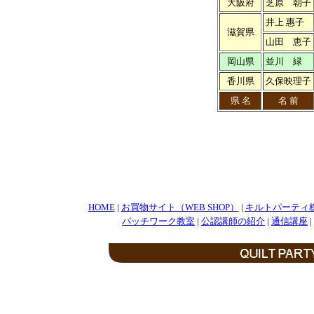
大阪府
芝原 朝子
井上 惠子
滋賀県
山田 恵子
岡山県
並川 緑
香川県
久保映理子
県 名
名 前
HOME
|
お買物サイト（WEB SHOP）
|
キルトパーティ
パッチワーク教室
|
公認講師の紹介
|
通信講座
|