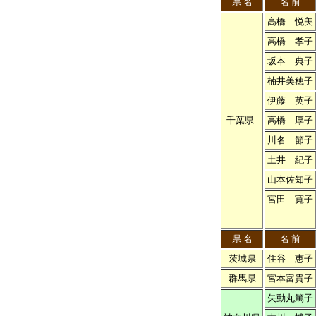
県 名
名 前
高橋 悦美
高橋 孝子
坂本 典子
楠井美穂子
伊藤 英子
千葉県
高橋 厚子
川名 節子
土井 紀子
山本佐知子
宮田 寛子
県 名
名 前
茨城県
住谷 恵子
群馬県
宮本富貴子
矢動丸篤子