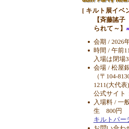
[ キルト展イベ
【斉藤謠子
られて～】
会期 / 20
時間 / 午
入場は閉場3
会場 / 松
（〒104-81
1211(大代表
公式サイト
入場料 / 一
生 800円
キルトパーテ
お問い合わせ 