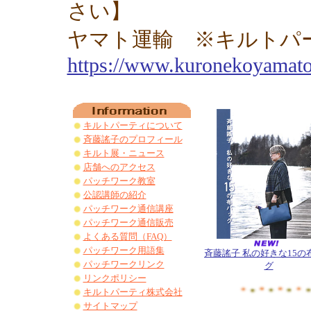
さい】
ヤマト運輸 ※キルトパ
https://www.kuronekoyamato.
キルトパーティについて
斉藤謠子のプロフィール
キルト展・ニュース
店舗へのアクセス
パッチワーク教室
公認講師の紹介
パッチワーク通信講座
パッチワーク通信販売
よくある質問（FAQ）
パッチワーク用語集
斉藤謠子 私の好きな15の
パッチワークリンク
グ
リンクポリシー
キルトパーティ株式会社
サイトマップ